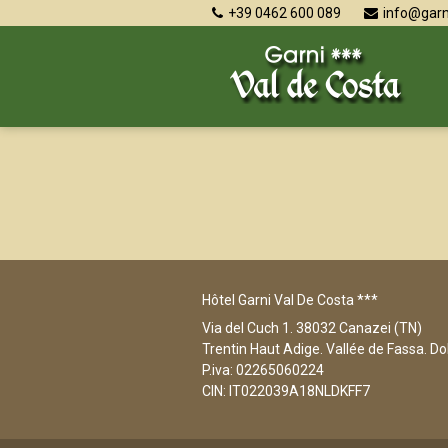
+39 0462 600 089
info@garn
Hôtel Garni Val De Costa ***
Via del Cuch 1. 38032 Canazei (TN)
Trentin Haut Adige. Vallée de Fassa. D
P.iva: 02265060224
CIN: IT022039A18NLDKFF7